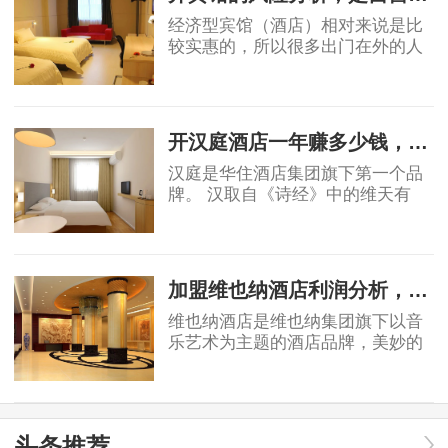
经济型宾馆（酒店）相对来说是比
较实惠的，所以很多出门在外的人
都会优先选择宾馆，宾馆市场的茁
壮成长也让很多投资者看到了其中
2019-06-03
的稳定的收益和广阔前景，但是对
于投资者角度
开汉庭酒店一年赚多少钱，实例分析！
汉庭是华住酒店集团旗下第一个品
牌。 汉取自《诗经》中的维天有
汉，原指银河、宇宙，也有着对汉
唐盛世的骄傲。庭就是庭院，给人
2019-06-03
安静美好的联想。汉庭的标志源于
东汉青铜器马踏
加盟维也纳酒店利润分析，不到3年就回报？
维也纳酒店是维也纳集团旗下以音
乐艺术为主题的酒店品牌，美妙的
音乐全天弥漫在酒店上下，精心打
造巴洛克风情，金色维也纳大厅、
2019-06-18
欧式门楼及罗马柱、惟妙惟肖的喷
泉雕塑、金碧
头条推荐