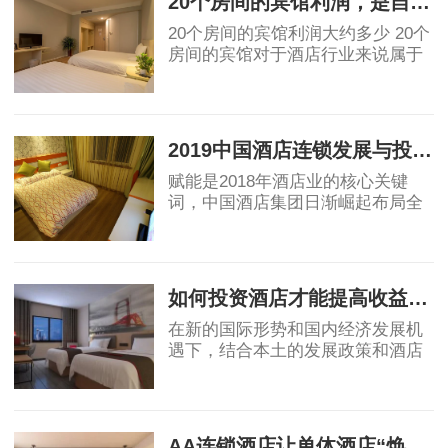
20个房间的宾馆利润，是自营好还是加盟好！
20个房间的宾馆利润大约多少 20个
房间的宾馆对于酒店行业来说属于
民宿或小规模酒店。具体利润要看
地段和入住率有关。假如是位于一
2019-07-05
线城市可以做一些主题类精品酒
店，费用利润及
2019中国酒店连锁发展与投资报告：中国酒店集团规模50强排名！
赋能是2018年酒店业的核心关键
词，中国酒店集团日渐崛起布局全
球酒店业，OTA纷纷自创酒店品
牌，助力行业创新变革，中端酒店
2019-04-12
消费群体不断扩大，为中端酒店发
展提供了充足的客源。
如何投资酒店才能提高收益回报
在新的国际形势和国内经济发展机
遇下，结合本土的发展政策和酒店
业自身的属性，国内酒店投资的策
略、盈利模式和营运模式等还需要
2019-04-17
不断总结创新，从而确保未来酒店
投资能够获得
AA连锁酒店让单体酒店“焕发新生”