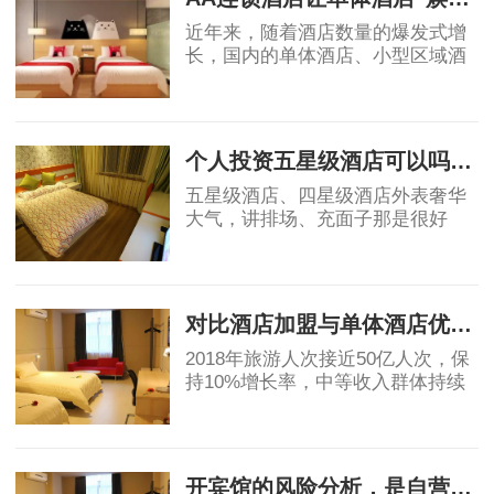
近年来，随着酒店数量的爆发式增
长，国内的单体酒店、小型区域酒
店集团的市场影响力不断被削弱，
不少单体酒店面临生存危机。传统
2019-04-18
单体酒店亟需连锁化、品牌化，在
原有基础上做
个人投资五星级酒店可以吗？高端酒店不赚钱，为什么开发商喜欢做
五星级酒店、四星级酒店外表奢华
大气，讲排场、充面子那是很好
的，个人开星级酒店，我都是拒绝
的，因为酒店越高档，大概率上越
2019-05-06
不赚钱。真要是高星级酒店都不赚
钱，那为什么还
对比酒店加盟与单体酒店优劣势
2018年旅游人次接近50亿人次，保
持10%增长率，中等收入群体持续
保持11%的增长，高于GDP增速，
消费能力显著提升。然而酒店业增
2019-05-07
速明星滞后，中国目前中端酒店在
整个酒店市场占比为
开宾馆的风险分析，是自营还是加盟？