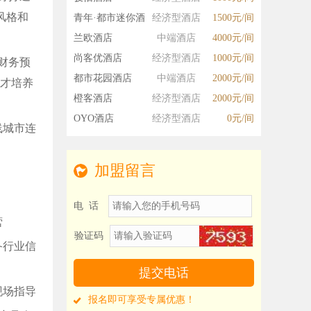
风格和
青年·都市迷你酒
经济型酒店
1500元/间
店
兰欧酒店
中端酒店
4000元/间
尚客优酒店
经济型酒店
1000元/间
财务预
都市花园酒店
中端酒店
2000元/间
人才培养
橙客酒店
经济型酒店
2000元/间
OYO酒店
经济型酒店
0元/间
线城市连
加盟留言
电 话
营
验证码
备行业信
现场指导
报名即可享受专属优惠！