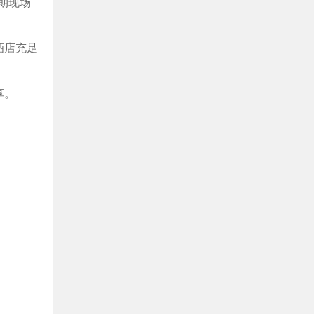
期现场
酒店充足
享。