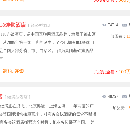
300
总投资金额：
18连锁酒店
74714
[ 经济型酒店 ]
118连锁酒店，是中国互联网酒店品牌，隶属于都市酒
1
加盟费：
。从2009年第一家门店的诞生，至今已拥有800多家门
盖全国大部分省、市、自治区。 作为集团基础旗舰品
...
, 简约, 连锁
100
总投资金额：
店
48257
[ 经济型酒店 ]
国经济正在腾飞，北京奥运、上海世博、一年两度的广
加盟费：
会等国际活动接踵而来，对商务会议酒店的需求不断增
a8商务会议酒店抓紧这个时机，把业务拓展至全国。 凭