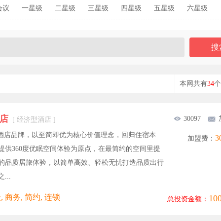
会议
一星级
二星级
三星级
四星级
五星级
六星级
本网共有
34
个
酒店
30097
[ 经济型酒店 ]
天酒店品牌，以至简即优为核心价值理念，回归住宿本
3
加盟费：
提供360度优眠空间体验为原点，在最简约的空间里提
的品质居旅体验，以简单高效、轻松无忧打造品质出行
...
 商务, 简约, 连锁
1
总投资金额：