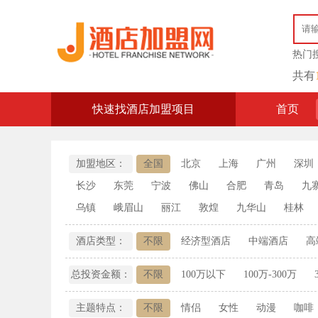
热门
共有
快速找酒店加盟项目
首页
加盟地区：
全国
北京
上海
广州
深圳
长沙
东莞
宁波
佛山
合肥
青岛
九
乌镇
峨眉山
丽江
敦煌
九华山
桂林
酒店类型：
不限
经济型酒店
中端酒店
高
总投资金额：
不限
100万以下
100万-300万
主题特点：
不限
情侣
女性
动漫
咖啡