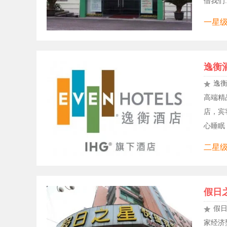
借我们..
一星级
逸衡
逸
高端精
店，宾
心睡眠，
二星级
假日
假
家经济