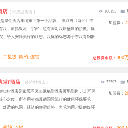
酒店
106195
[ 经济型酒店 ]
庭是华住酒店集团旗下第一个品牌。 汉取自《诗经》中
2
加盟费：
有汉，原指银河、宇宙，也有着对汉唐盛世的骄傲。庭
院，给人安静美好的联想。汉庭的标志源于东汉青铜器
 二星级, 简约, 连锁
300
总投资金额：
纳3好酒店
72597
[ 经济型酒店 ]
纳3好酒店是家居环保主题精品酒店领军品牌，以 环保
2
加盟费：
核心定位，所有用材都遵循国际流行的健康环保要求，
、舒适的氛围，经济的住宿价格，力求为用户提供好环
, 简约, 连锁