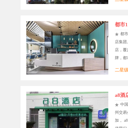
都市1
都市
店集团
店，覆
牌，都市
二星级
a8酒
中
州交易
加， 