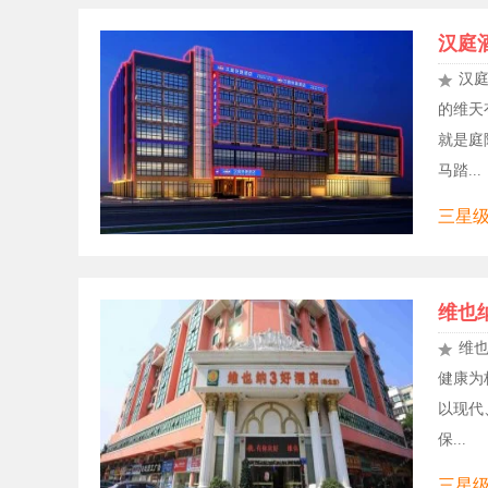
汉庭
汉
的维天
就是庭
马踏...
三星级,
维也
维也
健康为
以现代
保...
三星级