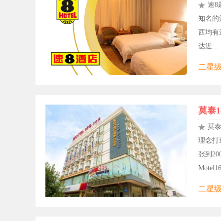
速8
知名的
西均有
达近...
二星级
莫泰1
莫泰
理念打
张到2
Motel
二星级