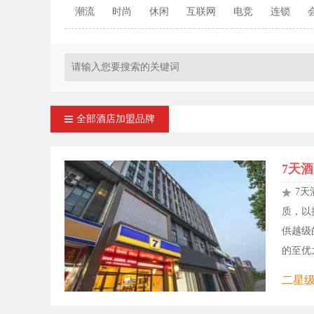
潮流
时尚
休闲
互联网
电竞
连锁
全部酒店加盟品牌
7天
7
质，以
供越级
的至优之
二星级,