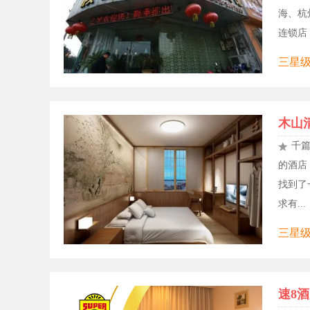
海、杭
连锁店，
三星级
木山
千
的酒店
找到了
求有...
三星级
速8