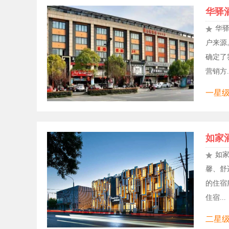
华驿
华
户来源
确定了
营销方..
一星级,
如家
如
馨、舒
的住宿
住宿...
二星级,