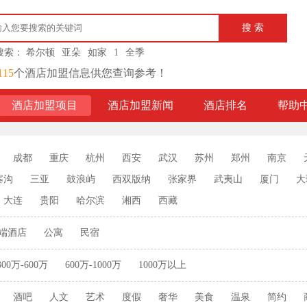
搜索：
希尔顿
亚朵
如家
1
全季
115
个酒店加盟信息供您查询参考！
酒店加盟项目
酒店加盟新闻
酒店排名
帮助
成都
重庆
杭州
西安
武汉
苏州
郑州
南京
寨沟
三亚
鼓浪屿
西双版纳
张家界
武夷山
厦门
大
大连
贵阳
哈尔滨
湘西
西藏
端酒店
公寓
民宿
300万-600万
600万-1000万
1000万以上
酒吧
人文
艺术
度假
奢华
美食
温泉
简约