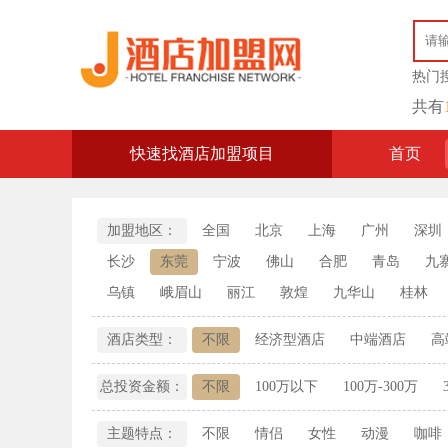
热门
共有
快速找酒店加盟项目
首页
加盟地区：
全国
北京
上海
广州
深圳
长沙
东莞
宁波
佛山
合肥
青岛
九
乌镇
峨眉山
丽江
敦煌
九华山
桂林
酒店类型：
不限
经济型酒店
中端酒店
高
总投资金额：
不限
100万以下
100万-300万
主题特点：
不限
情侣
女性
动漫
咖啡