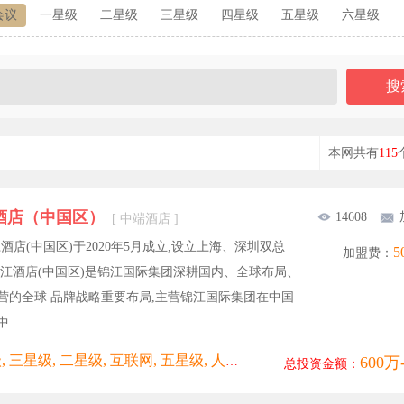
会议
一星级
二星级
三星级
四星级
五星级
六星级
本网共有
115
酒店（中国区）
14608
[ 中端酒店 ]
酒店(中国区)于2020年5月成立,设立上海、深圳双总
5
加盟费：
锦江酒店(中国区)是锦江国际集团深耕国内、全球布局、
营的全球 品牌战略重要布局,主营锦江国际集团在中国
...
600万
一星级, 三星级, 二星级, 互联网, 五星级, 人文, 休闲, 会议, 六星级, 咖啡, 商务, 四星级, 奢华, 女性, 度假, 情侣, 时尚, 潮流, 电竞, 简约, 美食, 艺术, 连锁, 酒吧
总投资金额：