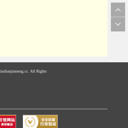
udianjiameng.cc. All Rights