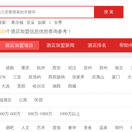
搜索：
希尔顿
亚朵
如家
1
全季
115
个酒店加盟信息供您查询参考！
酒店加盟项目
酒店加盟新闻
酒店排名
帮助
成都
重庆
杭州
西安
武汉
苏州
郑州
南京
寨沟
三亚
鼓浪屿
西双版纳
张家界
武夷山
厦门
大
大连
贵阳
哈尔滨
湘西
西藏
端酒店
公寓
民宿
300万-600万
600万-1000万
1000万以上
酒吧
人文
艺术
度假
奢华
美食
温泉
简约