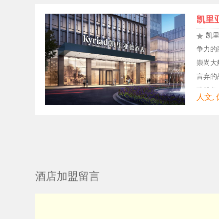
凯里
凯
争力的
崇尚大
言弃的
致服务。
酒店加盟留言