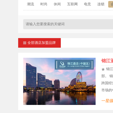
潮流
时尚
休闲
互联网
电竞
连锁
全部酒店加盟品牌
锦江
锦江
部。 
跨国经
市场的中