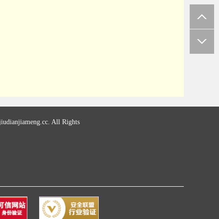
udianjiameng.cc. All Rights