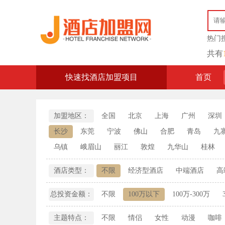
热门
共有
快速找酒店加盟项目
首页
加盟地区：
全国
北京
上海
广州
深圳
长沙
东莞
宁波
佛山
合肥
青岛
九
乌镇
峨眉山
丽江
敦煌
九华山
桂林
酒店类型：
不限
经济型酒店
中端酒店
高
总投资金额：
不限
100万以下
100万-300万
主题特点：
不限
情侣
女性
动漫
咖啡