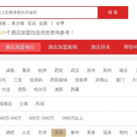
搜索：
希尔顿
亚朵
如家
1
全季
115
个酒店加盟信息供您查询参考！
酒店加盟项目
酒店加盟新闻
酒店排名
帮助
成都
重庆
杭州
西安
武汉
苏州
郑州
南京
寨沟
三亚
鼓浪屿
西双版纳
张家界
武夷山
厦门
大
大连
贵阳
哈尔滨
湘西
西藏
端酒店
公寓
民宿
300万-600万
600万-1000万
1000万以上
酒吧
人文
艺术
度假
奢华
美食
温泉
简约