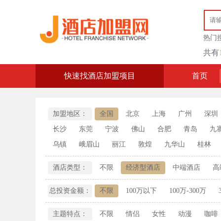
热门
共有
快速找酒店加盟项目
首页
加盟地区：
全国
北京
上海
广州
深圳
长沙
东莞
宁波
佛山
合肥
青岛
九
乌镇
峨眉山
丽江
敦煌
九华山
桂林
酒店类型：
不限
经济型酒店
中端酒店
高
总投资金额：
不限
100万以下
100万-300万
主题特点：
不限
情侣
女性
动漫
咖啡