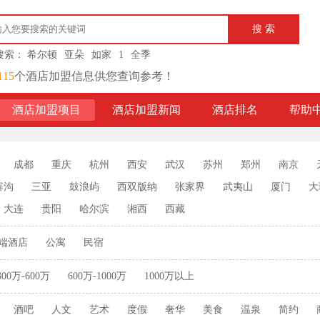
搜索：
希尔顿
亚朵
如家
1
全季
115
个酒店加盟信息供您查询参考！
酒店加盟项目
酒店加盟新闻
酒店排名
帮助
成都
重庆
杭州
西安
武汉
苏州
郑州
南京
寨沟
三亚
鼓浪屿
西双版纳
张家界
武夷山
厦门
大
大连
贵阳
哈尔滨
湘西
西藏
端酒店
公寓
民宿
300万-600万
600万-1000万
1000万以上
酒吧
人文
艺术
度假
奢华
美食
温泉
简约