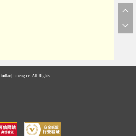
udianjiameng.cc. All Rights