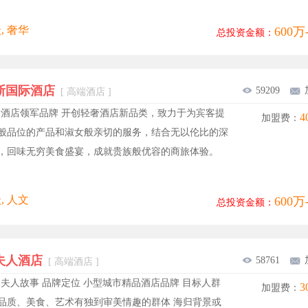
, 奢华
600万
总投资金额：
斯国际酒店
59209
[ 高端酒店 ]
奢酒店领军品牌 开创轻奢酒店新品类，致力于为宾客提
4
加盟费：
般品位的产品和淑女般亲切的服务，结合无以伦比的深
，回味无穷美食盛宴，成就贵族般优容的商旅体验。
, 人文
600万
总投资金额：
夫人酒店
58761
[ 高端酒店 ]
夫人故事 品牌定位 小型城市精品酒店品牌 目标人群
3
加盟费：
品质、美食、艺术有独到审美情趣的群体 海归背景或