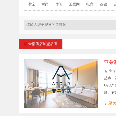
潮流
时尚
休闲
互联网
电竞
连锁
全部酒店加盟品牌
亚朵
亚
起点，
O2O
影、有超
五星级,