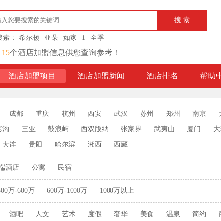
搜索：
希尔顿
亚朵
如家
1
全季
115
个酒店加盟信息供您查询参考！
酒店加盟项目
酒店加盟新闻
酒店排名
帮助
成都
重庆
杭州
西安
武汉
苏州
郑州
南京
寨沟
三亚
鼓浪屿
西双版纳
张家界
武夷山
厦门
大
大连
贵阳
哈尔滨
湘西
西藏
端酒店
公寓
民宿
300万-600万
600万-1000万
1000万以上
酒吧
人文
艺术
度假
奢华
美食
温泉
简约