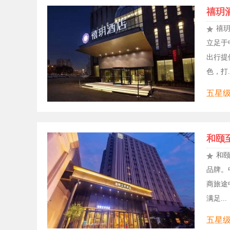
禧玥
禧
立足于
出行提
色，打..
五星级
和颐
和
品牌。
商旅途
满足...
五星级,