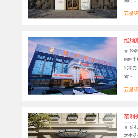
间的...
五星级
维纳
轻
供绅士
眠享受
物业...
五星级
蓓利
蓓利
对生活