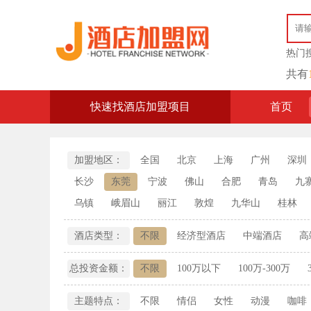
热门
共有
快速找酒店加盟项目
首页
加盟地区：
全国
北京
上海
广州
深圳
长沙
东莞
宁波
佛山
合肥
青岛
九
乌镇
峨眉山
丽江
敦煌
九华山
桂林
酒店类型：
不限
经济型酒店
中端酒店
高
总投资金额：
不限
100万以下
100万-300万
主题特点：
不限
情侣
女性
动漫
咖啡