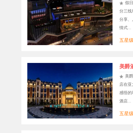
假
分三线
分享、
情式...
五星级
美爵
美
店在亚
感悟的
酒店...
五星级