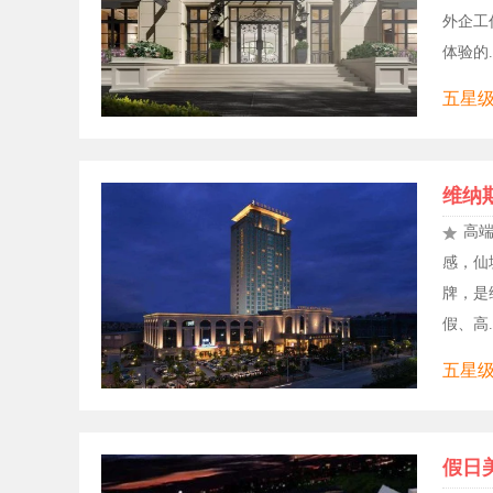
外企工
体验的..
五星级
维纳
高
感，仙
牌，是
假、高..
五星级,
假日