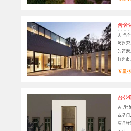
含舍
含舍
与投资
的简素
打造市..
五星级
吾公
身
业掌门
店品牌