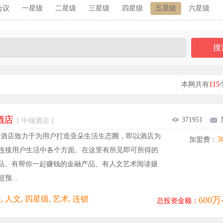
会议
一星级
二星级
三星级
四星级
五星级
六星级
本网共有
115
酒店
371951
[ 中端酒店 ]
朵酒店致力于为用户打造亚朵生活生态圈，即以酒店为
3
加盟费：
连接用户生活中各个方面。在这里有所见即可所得的
产品、有帮你一起赚钱的金融产品、有人文艺术阅读摄
预...
 人文, 四星级, 艺术, 连锁
600万
总投资金额：