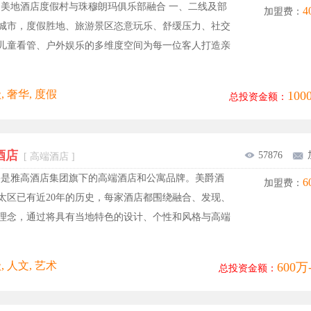
日美地酒店度假村与珠穆朗玛俱乐部融合 一、二线及部
4
加盟费：
城市，度假胜地、旅游景区恣意玩乐、舒缓压力、社交
儿童看管、户外娱乐的多维度空间为每一位客人打造亲
, 奢华, 度假
10
总投资金额：
酒店
57876
[ 高端酒店 ]
爵是雅高酒店集团旗下的高端酒店和公寓品牌。美爵酒
6
加盟费：
太区已有近20年的历史，每家酒店都围绕融合、发现、
理念，通过将具有当地特色的设计、个性和风格与高端
, 人文, 艺术
600万
总投资金额：