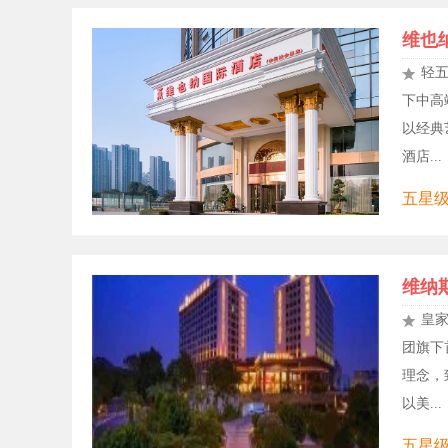
维也
轻
下中高
以经典
酒店...
五星级,
维纳
皇
团旗下
理念，
以美...
五星级