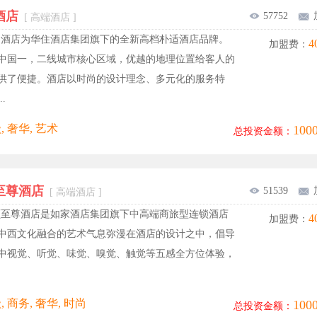
酒店
57752
[ 高端酒店 ]
玥酒店为华住酒店集团旗下的全新高档朴适酒店品牌。
4
加盟费：
中国一，二线城市核心区域，优越的地理位置给客人的
供了便捷。酒店以时尚的设计理念、多元化的服务特
.
, 奢华, 艺术
10
总投资金额：
至尊酒店
51539
[ 高端酒店 ]
颐至尊酒店是如家酒店集团旗下中高端商旅型连锁酒店
4
加盟费：
中西文化融合的艺术气息弥漫在酒店的设计之中，倡导
中视觉、听觉、味觉、嗅觉、触觉等五感全方位体验，
 商务, 奢华, 时尚
10
总投资金额：